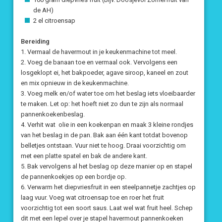
de AH)
2 el citroensap
Bereiding
1. Vermaal de havermout in je keukenmachine tot meel.
2. Voeg de banaan toe en vermaal ook. Vervolgens een
losgeklopt ei, het bakpoeder, agave siroop, kaneel en zout
en mix opnieuw in de keukenmachine.
3. Voeg melk en/of water toe om het beslag iets vloeibaarder
te maken. Let op: het hoeft niet zo dun te zijn als normaal
pannenkoekenbeslag.
4. Verhit wat olie in een koekenpan en maak 3 kleine rondjes
van het beslag in de pan. Bak aan één kant totdat bovenop
belletjes ontstaan. Vuur niet te hoog. Draai voorzichtig om
met een platte spatel en bak de andere kant.
5. Bak vervolgens al het beslag op deze manier op en stapel
de pannenkoekjes op een bordje op.
6. Verwarm het diepvriesfruit in een steelpannetje zachtjes op
laag vuur. Voeg wat citroensap toe en roer het fruit
voorzichtig tot een soort saus. Laat wel wat fruit heel. Schep
dit met een lepel over je stapel havermout pannenkoeken