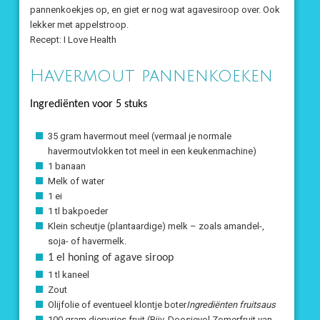
pannenkoekjes op, en giet er nog wat agavesiroop over. Ook
lekker met appelstroop.
Recept: I Love Health
Havermout pannenkoeken
Ingrediënten voor 5 stuks
35 gram havermout meel (vermaal je normale
havermoutvlokken tot meel in een keukenmachine)
1 banaan
Melk of water
1 ei
1 tl bakpoeder
Klein scheutje (plantaardige) melk – zoals amandel-,
soja- of havermelk.
1 el honing of agave siroop
1 tl kaneel
Zout
Olijfolie of eventueel klontje boter
Ingrediënten fruitsaus
100 gram diepvries fruit (Bijv. Doosjevol Zomerfruit van