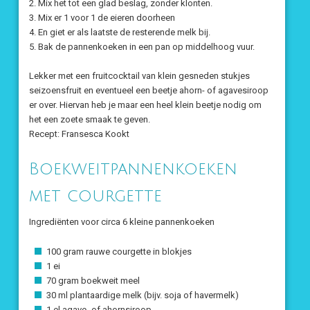
2. Mix het tot een glad beslag, zonder klonten.
3. Mix er 1 voor 1 de eieren doorheen
4. En giet er als laatste de resterende melk bij.
5. Bak de pannenkoeken in een pan op middelhoog vuur.
Lekker met een fruitcocktail van klein gesneden stukjes
seizoensfruit en eventueel een beetje ahorn- of agavesiroop
er over. Hiervan heb je maar een heel klein beetje nodig om
het een zoete smaak te geven.
Recept: Fransesca Kookt
Boekweitpannenkoeken
met courgette
Ingrediënten voor circa 6 kleine pannenkoeken
100 gram rauwe courgette in blokjes
1 ei
70 gram boekweit meel
30 ml plantaardige melk (bijv. soja of havermelk)
1 el agave- of ahornsiroop