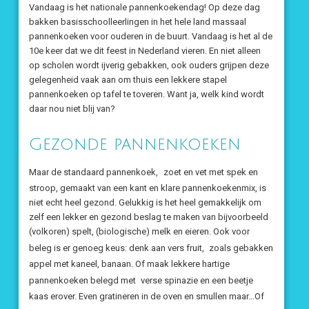
Vandaag is het nationale pannenkoekendag! Op deze dag
bakken basisschoolleerlingen in het hele land massaal
pannenkoeken voor ouderen in de buurt. Vandaag is het al de
10e keer dat we dit feest in Nederland vieren. En niet alleen
op scholen wordt ijverig gebakken, ook ouders grijpen deze
gelegenheid vaak aan om thuis een lekkere stapel
pannenkoeken op tafel te toveren. Want ja, welk kind wordt
daar nou niet blij van?
Gezonde pannenkoeken
Maar de standaard pannenkoek,
zoet en vet met spek en
stroop, gemaakt van een kant en klare pannenkoekenmix, is
niet echt heel gezond. Gelukkig is het heel gemakkelijk om
zelf een lekker en gezond beslag te maken van bijvoorbeeld
(volkoren) spelt, (biologische) melk en eieren. Ook voor
beleg is er genoeg keus: denk aan vers fruit,
zoals gebakken
appel met kaneel, banaan. Of maak lekkere hartige
pannenkoeken belegd met
verse spinazie en een beetje
kaas erover. Even gratineren in de oven en smullen maar…Of