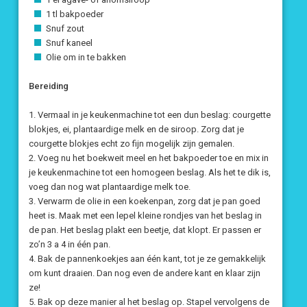
1 tl bakpoeder
Snuf zout
Snuf kaneel
Olie om in te bakken
Bereiding
1. Vermaal in je keukenmachine tot een dun beslag: courgette
blokjes, ei, plantaardige melk en de siroop. Zorg dat je
courgette blokjes echt zo fijn mogelijk zijn gemalen.
2. Voeg nu het boekweit meel en het bakpoeder toe en mix in
je keukenmachine tot een homogeen beslag. Als het te dik is,
voeg dan nog wat plantaardige melk toe.
3. Verwarm de olie in een koekenpan, zorg dat je pan goed
heet is. Maak met een lepel kleine rondjes van het beslag in
de pan. Het beslag plakt een beetje, dat klopt. Er passen er
zo’n 3 a 4 in één pan.
4. Bak de pannenkoekjes aan één kant, tot je ze gemakkelijk
om kunt draaien. Dan nog even de andere kant en klaar zijn
ze!
5. Bak op deze manier al het beslag op. Stapel vervolgens de