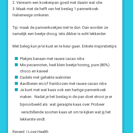
2. Verwarm een koekenpan goed met daarin wat olie.
3. Maak met de helft van het beslag 1 pannenkoek.
Halverwege omkeren.
Tip: maak de pannenkoekjes niet te dun. Dan worden ze
namelijk een beetje droog. Iets dikker is echt lekkerder.
Met beleg kun je te kust en te keur gaan. Enkele inspiratietips:
Plakjes banaan met rauwe cacao nibs
Mix pecannoten, heel klein beetje honing, pure (80%)
choco en kaneel
Dadels met gehakte walnoten
Aardbeien en/of frambozen met rauwe cacao nibs
Je kunt met wat kaas ook een hartige pannenkoek
maken.
Nadat je het beslag in de pan doet strooi je er
bijvoorbeeld als
wat geraspte kaas over. Probeer
verschillende soorten kaas uit om te kijken wat jij het
lekkerste vindt.
Recept: I Love Health